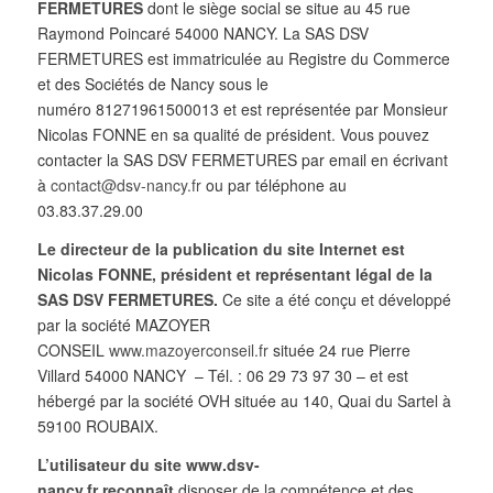
FERMETURES
dont le siège social se situe au 45 rue
Raymond Poincaré 54000 NANCY. La SAS DSV
FERMETURES est immatriculée au Registre du Commerce
et des Sociétés de Nancy sous le
numéro
81271961500013
et est représentée par Monsieur
Nicolas FONNE en sa qualité de président. Vous pouvez
contacter la SAS DSV FERMETURES par email en écrivant
à
contact@dsv-nancy.fr
ou par téléphone au
03.83.37.29.00
Le directeur de la publication du site Internet est
Nicolas FONNE, président et représentant légal de la
SAS DSV FERMETURES.
Ce site a été conçu et développé
par la société MAZOYER
CONSEIL
www.mazoyerconseil.fr
située 24 rue Pierre
Villard 54000 NANCY – Tél. : 06 29 73 97 30 – et est
hébergé par la société OVH située au 140, Quai du Sartel à
59100 ROUBAIX.
L’utilisateur du site
www.dsv-
nancy.fr
reconnaît
disposer de la compétence et des